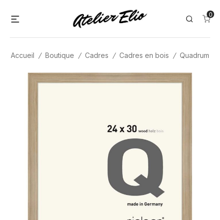
Skip
0
Menu
Search
to
content
Accueil
/
Boutique
/
Cadres
/
Cadres en bois
/
Quadrum