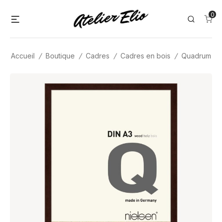
Skip
0
Menu
Search
to
content
Accueil
/
Boutique
/
Cadres
/
Cadres en bois
/
Quadrum