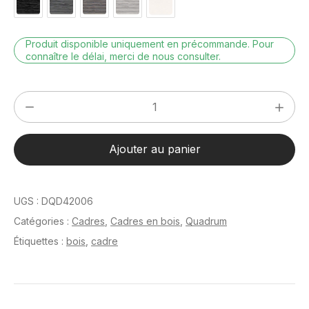
Produit disponible uniquement en précommande. Pour
connaître le délai, merci de nous consulter.
quantité
de
Quadrum
Ajouter au panier
Wengé
29.7
x
UGS :
DQD42006
42
Catégories :
Cadres
,
Cadres en bois
,
Quadrum
cm
Étiquettes :
bois
,
cadre