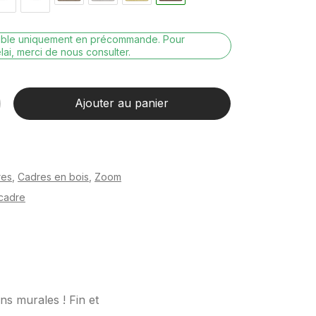
nible uniquement en précommande. Pour
lai, merci de nous consulter.
Ajouter au panier
res
,
Cadres en bois
,
Zoom
cadre
ns murales ! Fin et