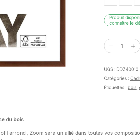
Produit dispo
connaître le dé
quantité
de
Zoom
UGS :
DDZ40010
Wengé
30
Catégories :
Cad
x
Étiquettes :
bois
,
40
cm
se du bois
rofil arrondi, Zoom sera un allié dans toutes vos compositio