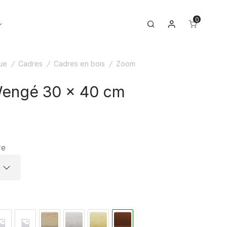
0
Mon compte
Toggle
Search
menu
ue
/
Cadres
/
Cadres en bois
/
Zoom
engé 30 x 40 cm
re