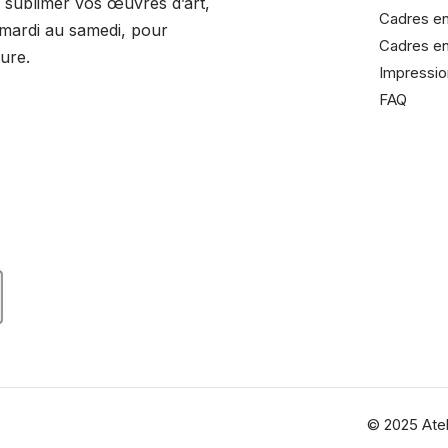
sublimer vos œuvres d’art,
Cadres en
 mardi au samedi, pour
Cadres en
ure.
Impressio
FAQ
dreurrochelais/
adreurrochelais
© 2025 Atel