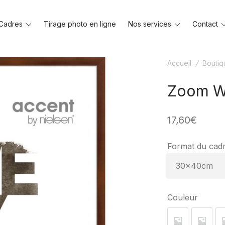
Toggle
Toggle
Cadres
Tirage photo en ligne
Nos services
Contact
menu
menu
Accueil
/
Boutiq
Zoom W
17,60
€
Format du cad
Couleur