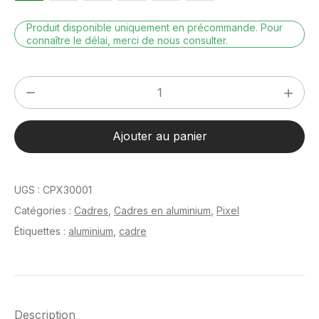
Produit disponible uniquement en précommande. Pour
connaître le délai, merci de nous consulter.
quantité
de
Pixel
Ajouter au panier
Or
poli
24
UGS :
CPX30001
x
Catégories :
Cadres
,
Cadres en aluminium
,
Pixel
30
Étiquettes :
aluminium
,
cadre
cm
Description