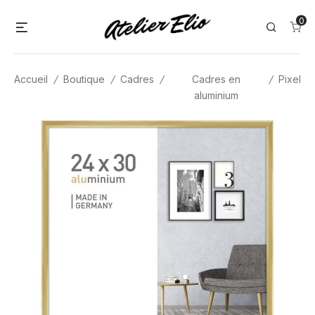
Skip
0
Menu
Search
to
content
Accueil
/
Boutique
/
Cadres
/
Cadres en
/
Pixel
aluminium