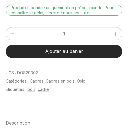
Produit disponible uniquement en précommande. Pour
connaître le délai, merci de nous consulter.
quantité
de
Oslo
Ajouter au panier
Blanc
21
x
UGS :
DOS29002
29,7
Catégories :
Cadres
,
Cadres en bois
,
Oslo
cm
Étiquettes :
bois
,
cadre
Description