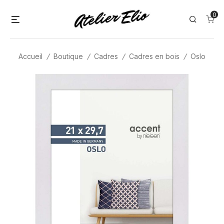
Skip
0
Menu
Search
to
content
Accueil
/
Boutique
/
Cadres
/
Cadres en bois
/
Oslo