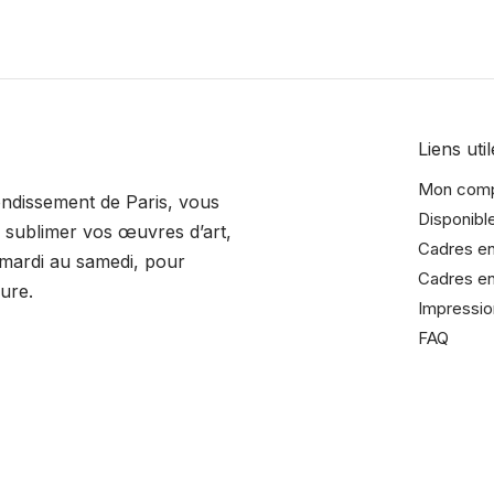
Liens util
Mon com
rondissement de Paris, vous
Disponibl
sublimer vos œuvres d’art,
Cadres en
 mardi au samedi, pour
Cadres en
ure.
Impressio
FAQ
dreurrochelais/
adreurrochelais