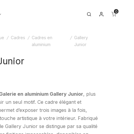
0
Mon compte
Toggle
Search
menu
ue
/
Cadres
/
Cadres en
/
Gallery
aluminium
Junior
Junior
Galerie en aluminium Gallery Junior
, plus
ir un seul motif. Ce cadre élégant et
ermet d’exposer trois images à la fois,
ouche artistique à votre intérieur. Fabriqué
e Gallery Junior se distingue par sa qualité