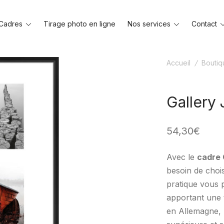
Toggle
Toggle
Cadres
Tirage photo en ligne
Nos services
Contact
menu
menu
Accueil
/
Boutiq
Gallery 
54,30
€
Avec le
cadre 
besoin de chois
pratique vous p
apportant une t
en Allemagne, l