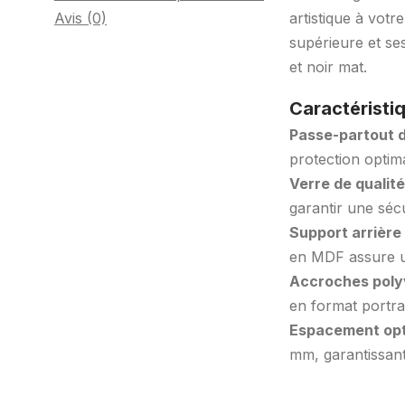
Avis (0)
artistique à votr
supérieure et se
et noir mat.
Caractéristiq
Passe-partout d
protection optim
Verre de qualit
garantir une sécu
Support arrièr
en MDF assure une
Accroches poly
en format portra
Espacement opt
mm, garantissant