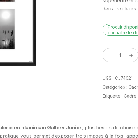
supérieure et s
deux couleurs c
Produit dispo
connaître le dé
quantité
de
Gallery
UGS :
CJ74021
Junior
Catégories :
Cad
Étiquette :
Cadre 
lerie en aluminium Gallery Junior
, plus besoin de choisir 
 pratique vous permet d’exposer trois images à la fois, app