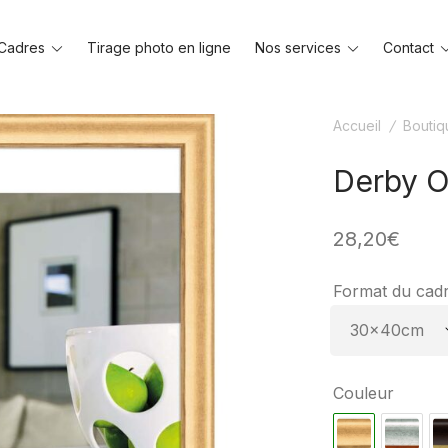
Toggle
Toggle
Cadres
Tirage photo en ligne
Nos services
Contact
menu
menu
Accueil
/
Boutiq
Derby O
28,20
€
Format du cad
Couleur