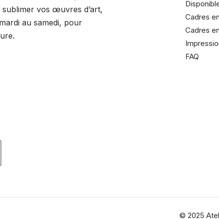
Disponibl
sublimer vos œuvres d’art,
Cadres en
 mardi au samedi, pour
Cadres en
ure.
Impressio
FAQ
dreurrochelais/
adreurrochelais
© 2025 Atel