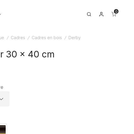
0
Mon compte
Toggle
Search
menu
ue
/
Cadres
/
Cadres en bois
/
Derby
r 30 x 40 cm
re