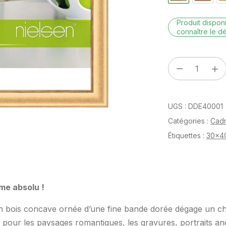
Produit dispo
connaître le dé
quantité
de
Derby
UGS :
DDE40001
Or
30
Catégories :
Cad
x
Étiquettes :
30x4
40
cm
me absolu !
n bois concave ornée d’une fine bande dorée dégage un ch
t pour les paysages romantiques, les gravures, portraits a