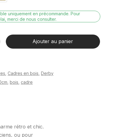
nible uniquement en précommande. Pour
lai, merci de nous consulter.
Ajouter au panier
res
,
Cadres en bois
,
Derby
0cm
,
bois
,
cadre
arme rétro et chic.
nciens, ou pour