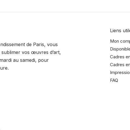
Liens util
Mon com
rondissement de Paris, vous
Disponibl
sublimer vos œuvres d’art,
Cadres en
 mardi au samedi, pour
Cadres en
ure.
Impressio
FAQ
dreurrochelais/
adreurrochelais