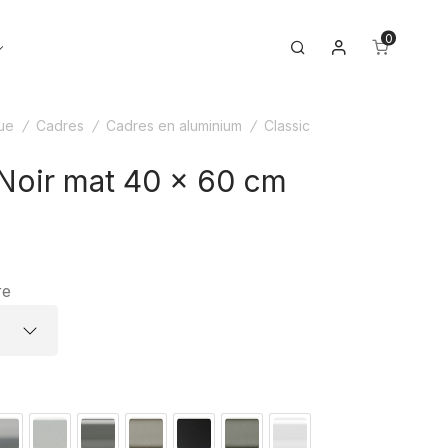
0
Mon compte
Toggle
Search
menu
ue
/
Cadres
/
Cadres en aluminium
/
Classic
 Noir mat 40 x 60 cm
re