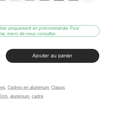
nible uniquement en précommande. Pour
lai, merci de nous consulter.
Ajouter au panier
res
,
Cadres en aluminium
,
Classic
0cm
,
aluminium
,
cadre