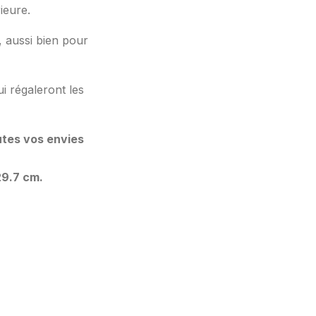
ieure.
, aussi bien pour
ui régaleront les
utes vos envies
29.7 cm.