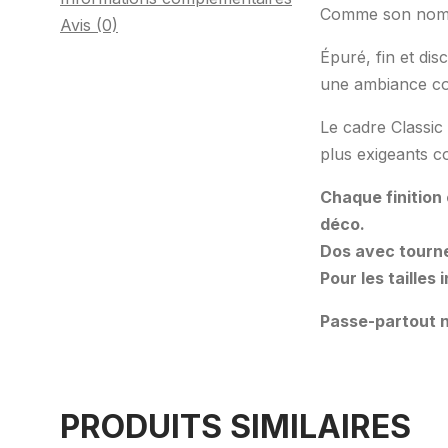
Comme son nom l’
Avis (0)
Épuré, fin et dis
une ambiance co
Le cadre Classic 
plus exigeants c
Chaque finition
déco.
Dos avec tourne
Pour les tailles
Passe-partout n
PRODUITS SIMILAIRES