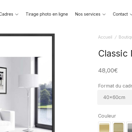
Toggle
Toggle
Cadres
Tirage photo en ligne
Nos services
Contact
menu
menu
Accueil
/
Boutiq
Classic
48,00
€
Format du cad
Couleur