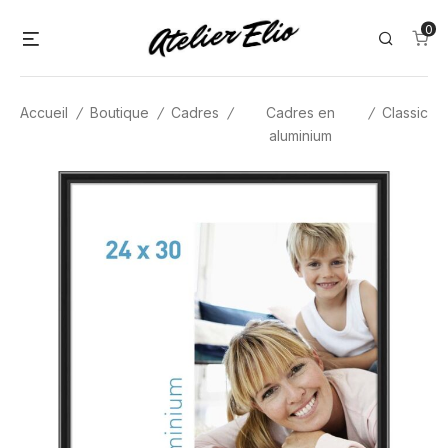
Skip
0
Menu
Search
to
content
Accueil
/
Boutique
/
Cadres
/
Cadres en
/
Classic
aluminium