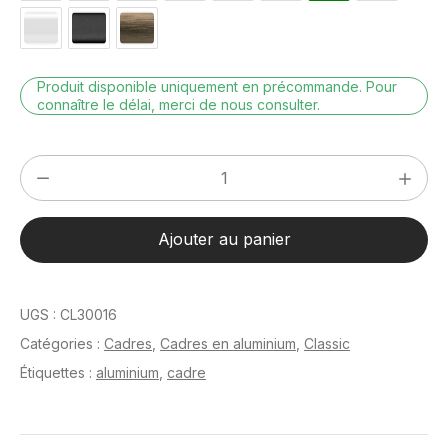
Produit disponible uniquement en précommande. Pour
connaître le délai, merci de nous consulter.
quantité
de
Classic
Ajouter au panier
Noir
anodisé
24
UGS :
CL30016
x
Catégories :
Cadres
,
Cadres en aluminium
,
Classic
30
Étiquettes :
aluminium
,
cadre
cm