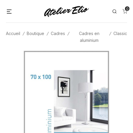
Skip
0
Menu
Search
to
content
Accueil
/
Boutique
/
Cadres
/
Cadres en
/
Classic
aluminium