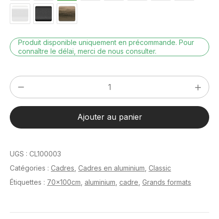
Produit disponible uniquement en précommande. Pour
connaître le délai, merci de nous consulter.
quantité
de
Classic
Ajouter au panier
Argent
poli
70
UGS :
CL100003
x
Catégories :
Cadres
,
Cadres en aluminium
,
Classic
100
Étiquettes :
70x100cm
,
aluminium
,
cadre
,
Grands formats
cm