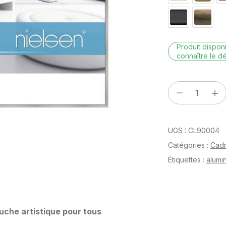
Produit dispo
connaître le dé
quantité
de
Classic
UGS :
CL90004
Argent
mat
Catégories :
Cad
70
Étiquettes :
alumi
x
90
cm
ouche artistique pour tous