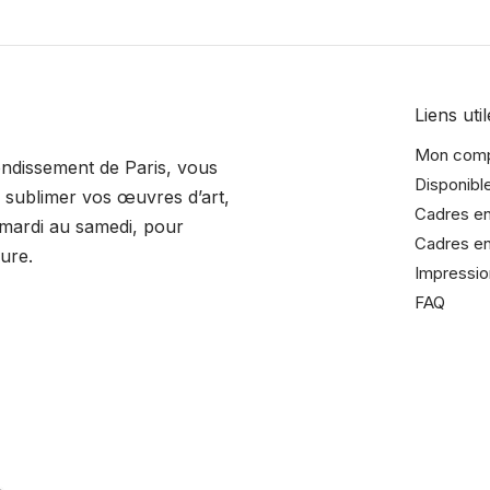
Liens util
Mon com
rondissement de Paris, vous
Disponibl
sublimer vos œuvres d’art,
Cadres en
 mardi au samedi, pour
Cadres en
ure.
Impressio
FAQ
dreurrochelais/
adreurrochelais