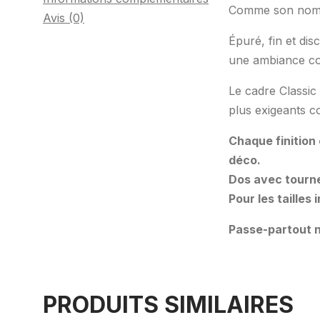
Comme son nom l’
Avis (0)
Épuré, fin et dis
une ambiance co
Le cadre Classic 
plus exigeants c
Chaque finition
déco.
Dos avec tourne
Pour les tailles
Passe-partout n
PRODUITS SIMILAIRES