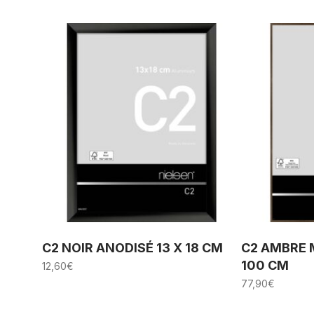
C2 NOIR ANODISÉ 13 X 18 CM
C2 AMBRE 
100 CM
12,60
€
77,90
€