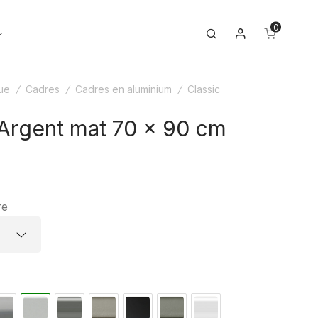
0
Mon compte
Toggle
Search
menu
ue
/
Cadres
/
Cadres en aluminium
/
Classic
 Argent mat 70 x 90 cm
re