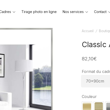
Toggle
Toggle
Cadres
Tirage photo en ligne
Nos services
Contact
menu
menu
Accueil
/
Boutiq
Classic
82,10
€
Format du cad
Couleur