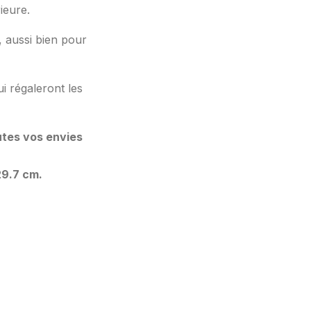
ieure.
, aussi bien pour
ui régaleront les
utes vos envies
29.7 cm.