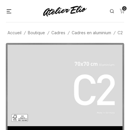
Skip
0
Menu
Search
to
content
Accueil
/
Boutique
/
Cadres
/
Cadres en aluminium
/
C2