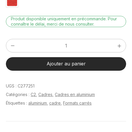
Produit disponible uniquement en précommande. Pour
connaître le délai, merci de nous consulter.
quantité
de
C2
Ajouter au panier
Gris
mat
brossé
UGS :
C277251
70
Catégories :
C2
,
Cadres
,
Cadres en aluminium
x
Étiquettes :
aluminium
,
cadre
,
Formats carrés
70
cm