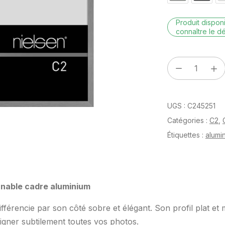
Produit dispo
connaître le dé
quantité
de
C2
UGS :
C245251
Gris
mat
Catégories :
C2
,
brossé
Étiquettes :
alumi
30
x
45
rnable cadre aluminium
cm
fférencie par son côté sobre et élégant. Son profil plat et m
ligner subtilement toutes vos photos.