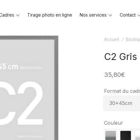
Toggle
Toggle
Cadres
Tirage photo en ligne
Nos services
Contact
menu
menu
Accueil
/
Boutiq
C2 Gris
35,80
€
Format du cad
Couleur