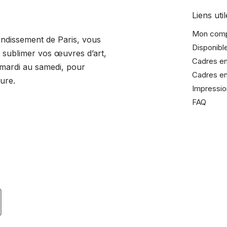
Liens util
Mon com
rondissement de Paris, vous
Disponibl
sublimer vos œuvres d’art,
Cadres en
 mardi au samedi, pour
Cadres en
ure.
Impressio
FAQ
dreurrochelais/
adreurrochelais