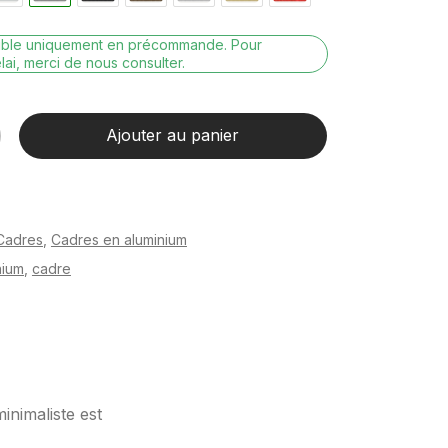
nible uniquement en précommande. Pour
lai, merci de nous consulter.
Ajouter au panier
Cadres
,
Cadres en aluminium
nium
,
cadre
inimaliste est