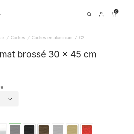
0
Mon compte
Toggle
Search
menu
ue
/
Cadres
/
Cadres en aluminium
/
C2
 mat brossé 30 x 45 cm
re