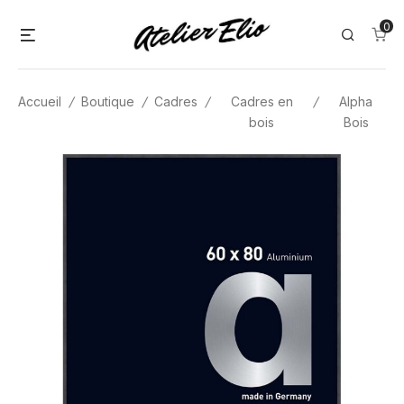
Skip
0
Menu
Search
to
content
Accueil
/
Boutique
/
Cadres
/
Cadres en
/
Alpha
bois
Bois