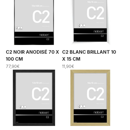
C2 NOIR ANODISÉ 70 X
C2 BLANC BRILLANT 10
100 CM
X 15 CM
77,90
€
11,90
€