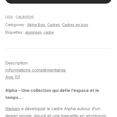
Anthracite
60
x
UGS :
CAL80526
80
Catégories :
Alpha Bois
,
Cadres
,
Cadres en bois
cm
Étiquettes :
aluminium
,
cadre
Description
Informations complémentaires
Avis (0)
Alpha – Une collection qui défie l’espace et le
temps…
Nielsen
a développé le cadre Alpha autour d’un
design simple, épuré et une baguette en aluminium