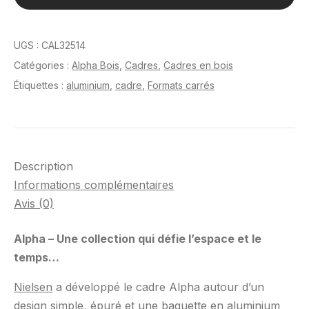
Chêne
30
x
UGS :
CAL32514
30
Catégories :
Alpha Bois
,
Cadres
,
Cadres en bois
cm
Étiquettes :
aluminium
,
cadre
,
Formats carrés
Description
Informations complémentaires
Avis (0)
Alpha – Une collection qui défie l’espace et le
temps…
Nielsen
a développé le cadre Alpha autour d’un
design simple, épuré et une baguette en aluminium